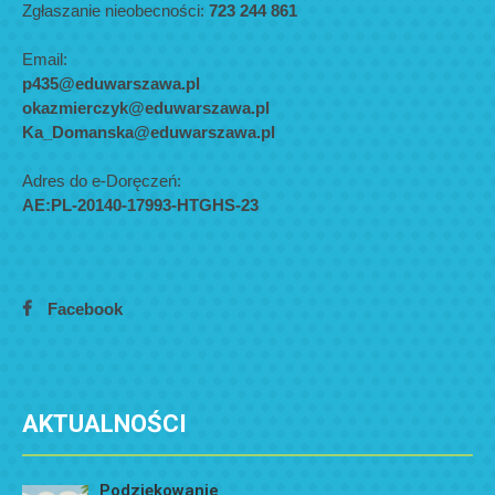
Zgłaszanie nieobecności:
723 244 861
Email:
p435@eduwarszawa.pl
okazmierczyk@eduwarszawa.pl
Ka_Domanska@eduwarszawa.pl
Adres do e-Doręczeń:
AE:PL-20140-17993-HTGHS-23
Facebook
AKTUALNOŚCI
Podziękowanie