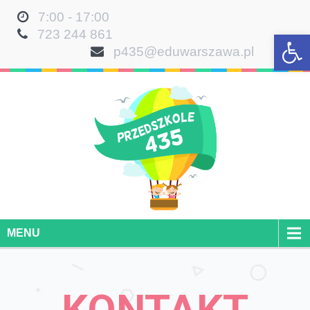
7:00 - 17:00
723 244 861
Otwórz 
p435@eduwarszawa.pl
MENU
KONTAKT